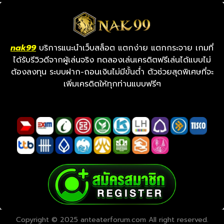
nak99
บริการแนะนำเว็บสล็อต แตกง่าย แตกกระจาย เกมที่
ได้รับรีวิวดีจากผู้เล่นจริง ทดลองเล่นเครดิตฟรีเล่นได้แบบไม่
ต้องลงทุน ระบบฝาก-ถอนเงินไม่มีขั้นต่ำ ตัวช่วยสุดพิเศษที่จะ
เพิ่มเครดิตให้ทุกท่านแบบฟรีๆ
Copyright © 2025 anteaterforum.com All right reserved.