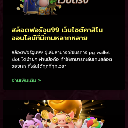
สล็อตฟอร์จูน99 เว็บไซต์คาสิโน
ออนไลน์ที่มีเกมหลากหลาย
สล็อตฟอร์จูน99 ผู้เล่นสามารถใช้บริการ pg wallet
slot ได้ง่ายๆ ผ่านมือถือ ทำให้สามารถเล่นเกมสล็อต
ของเรา ที่เล่นได้ทุกที่ทุกเวลา
อ่านเพิ่มเติม »