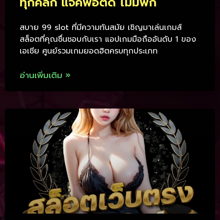
ทุกคลิก แจ็คพอตดี ไม่มีพัก
สบาย 99 slot ที่มีความทันสมัย เชิญมาเล่นเกมส์
สล็อตที่คุณชื่นชอบกับเรา แอปเกมมือถืออันดับ 1 ของ
เอเชีย ศูนย์รวมเกมยอดฮิตครบทุกประเภท
อ่านเพิ่มเติม »