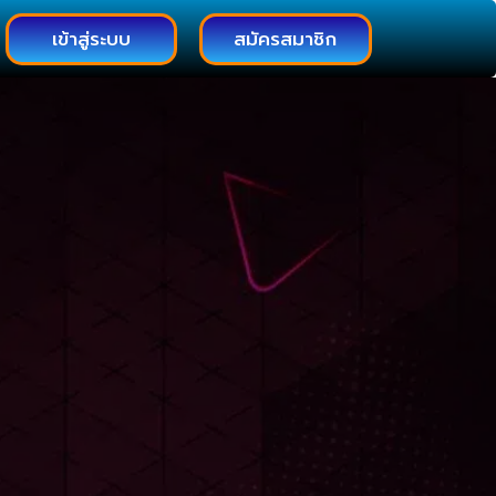
เข้าสู่ระบบ
สมัครสมาชิก