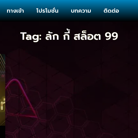
ทางเข้า
โปรโมชั่น
บทความ
ติดต่อ
Tag: ลัก กี้ สล็อต 99