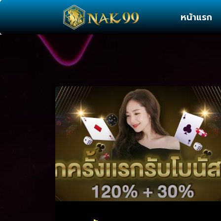
หน้าแรก